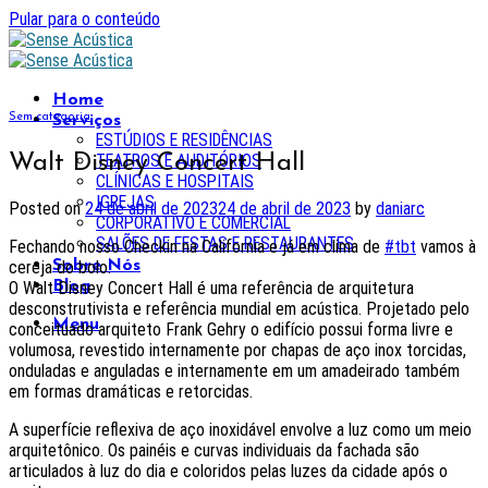
Pular para o conteúdo
Home
Sem categoria
Serviços
ESTÚDIOS E RESIDÊNCIAS
Walt Disney Concert Hall
TEATROS E AUDITÓRIOS
CLÍNICAS E HOSPITAIS
IGREJAS
Posted on
24 de abril de 2023
24 de abril de 2023
by
daniarc
CORPORATIVO E COMERCIAL
SALÕES DE FESTAS E RESTAURANTES
Fechando nosso Checkin na California e já em clima de
#tbt
vamos à
cereja do bolo.
Sobre Nós
O Walt Disney Concert Hall é uma referência de arquitetura
Blog
desconstrutivista e referência mundial em acústica. Projetado pelo
Menu
conceituado arquiteto Frank Gehry o edifício possui forma livre e
volumosa, revestido internamente por chapas de aço inox torcidas,
onduladas e anguladas e internamente em um amadeirado também
em formas dramáticas e retorcidas.
A superfície reflexiva de aço inoxidável envolve a luz como um meio
arquitetônico. Os painéis e curvas individuais da fachada são
articulados à luz do dia e coloridos pelas luzes da cidade após o