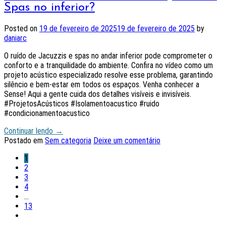
Spas no inferior?
Posted on
19 de fevereiro de 2025
19 de fevereiro de 2025
by
daniarc
O ruído de Jacuzzis e spas no andar inferior pode comprometer o
conforto e a tranquilidade do ambiente. Confira no vídeo como um
projeto acústico especializado resolve esse problema, garantindo
silêncio e bem-estar em todos os espaços. Venha conhecer a
Sense! Aqui a gente cuida dos detalhes visíveis e invisíveis.
#ProjetosAcústicos #Isolamentoacustico #ruido
#condicionamentoacustico
Continuar lendo
→
Postado em
Sem categoria
Deixe um comentário
1
2
3
4
…
13