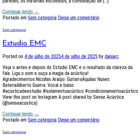
paredes, os materiais escolhidos, a combinação de […]
Continuar lendo
→
Postado em
Sem categoria
Deixe um comentário
Sem categoria
Estudio EMC
Posted on
4 de julho de 2025
4 de julho de 2025
by
daniarc
Veja o antes e depois do Estúdio EMC e o resultado da clareza da
fala. Liga o som e ouça a magia da acústica!
Agradecimentos:Nicollas Araújo: GuitarraÁquilas Nunes:
BateriaAlberto Guerra: Vocal e baixo
#acusticadeestudio #isolamentoacústico #condicionamentoacústico 
View this post on Instagram A post shared by Sense Acústica
(@senseacustica)
Continuar lendo
→
Postado em
Sem categoria
Deixe um comentário
Sem categoria