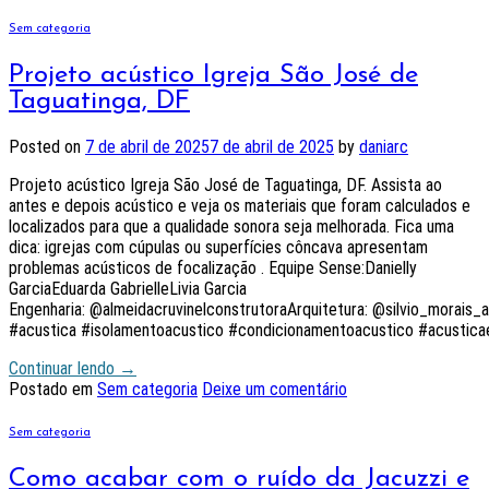
Sem categoria
Projeto acústico Igreja São José de
Taguatinga, DF
Posted on
7 de abril de 2025
7 de abril de 2025
by
daniarc
Projeto acústico Igreja São José de Taguatinga, DF. Assista ao
antes e depois acústico e veja os materiais que foram calculados e
localizados para que a qualidade sonora seja melhorada. Fica uma
dica: igrejas com cúpulas ou superfícies côncava apresentam
problemas acústicos de focalização . Equipe Sense:Danielly
GarciaEduarda GabrielleLivia Garcia
Engenharia: @almeidacruvinelconstrutoraArquitetura: @silvio_morais_
#acustica #isolamentoacustico #condicionamentoacustico #acustica
Continuar lendo
→
Postado em
Sem categoria
Deixe um comentário
Sem categoria
Como acabar com o ruído da Jacuzzi e