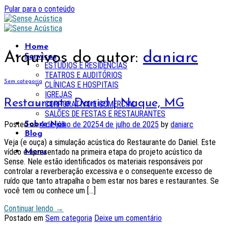
Pular para o conteúdo
Home
Arquivos do autor:
daniarc
Serviços
ESTÚDIOS E RESIDÊNCIAS
TEATROS E AUDITÓRIOS
Sem categoria
CLÍNICAS E HOSPITAIS
IGREJAS
Restaurante Daniel | Naque, MG
CORPORATIVO E COMERCIAL
SALÕES DE FESTAS E RESTAURANTES
Posted on
4 de julho de 2025
4 de julho de 2025
by
daniarc
Sobre Nós
Blog
Veja (e ouça) a simulação acústica do Restaurante do Daniel. Este
vídeo é apresentado na primeira etapa do projeto acústico da
Menu
Sense. Nele estão identificados os materiais responsáveis por
controlar a reverberação excessiva e o consequente excesso de
ruído que tanto atrapalha o bem estar nos bares e restaurantes. Se
você tem ou conhece um […]
Continuar lendo
→
Postado em
Sem categoria
Deixe um comentário