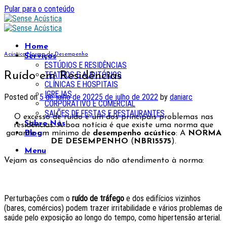
Pular para o conteúdo
Home
Acústica
,
Norma de Desempenho
Serviços
ESTÚDIOS E RESIDÊNCIAS
Ruído em Residências
TEATROS E AUDITÓRIOS
CLÍNICAS E HOSPITAIS
IGREJAS
Posted on
5 de julho de 2022
5 de julho de 2022
by
daniarc
CORPORATIVO E COMERCIAL
SALÕES DE FESTAS E RESTAURANTES
O excesso de ruído é um dos principais problemas nas
Sobre Nós
residências.
A boa notícia é que existe uma norma que
Blog
garante um mínimo de
desempenho acústico
: A
NORMA
DE DESEMPENHO
(
NBR15575
).
Menu
Vejam as consequências do não atendimento à norma:
Perturbações com o
ruído de tráfego
e dos edifícios vizinhos
(bares, comércios) podem trazer irritabilidade e vários problemas de
saúde pelo exposição ao longo do tempo, como hipertensão arterial.