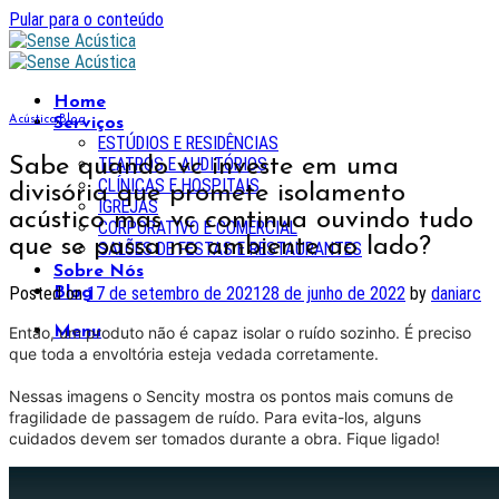
Pular para o conteúdo
Home
Acústica
,
Blog
Serviços
ESTÚDIOS E RESIDÊNCIAS
Sabe quando vc investe em uma
TEATROS E AUDITÓRIOS
CLÍNICAS E HOSPITAIS
divisória que promete isolamento
IGREJAS
acústico mas vc continua ouvindo tudo
CORPORATIVO E COMERCIAL
que se passa no ambiente ao lado?
SALÕES DE FESTAS E RESTAURANTES
Sobre Nós
Posted on
17 de setembro de 2021
28 de junho de 2022
by
daniarc
Blog
Então, um produto não é capaz isolar o ruído sozinho. É preciso
Menu
que toda a envoltória esteja vedada corretamente.
Nessas imagens o Sencity mostra os pontos mais comuns de
fragilidade de passagem de ruído. Para evita-los, alguns
cuidados devem ser tomados durante a obra. Fique ligado!