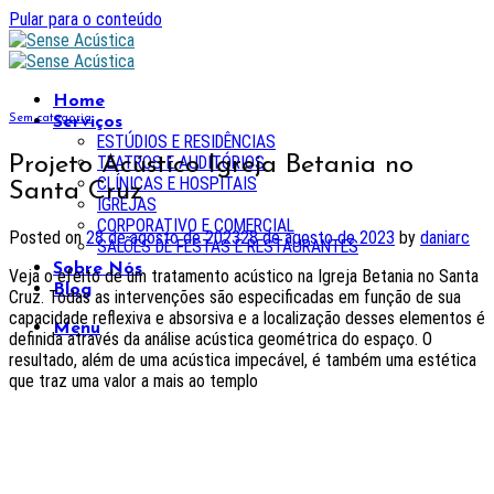
Pular para o conteúdo
Home
Sem categoria
Serviços
ESTÚDIOS E RESIDÊNCIAS
Projeto Acústico Igreja Betania no
TEATROS E AUDITÓRIOS
CLÍNICAS E HOSPITAIS
Santa Cruz
IGREJAS
CORPORATIVO E COMERCIAL
Posted on
28 de agosto de 2023
28 de agosto de 2023
by
daniarc
SALÕES DE FESTAS E RESTAURANTES
Sobre Nós
Veja o efeito de um tratamento acústico na Igreja Betania no Santa
Blog
Cruz. Todas as intervenções são especificadas em função de sua
capacidade reflexiva e absorsiva e a localização desses elementos é
Menu
definida através da análise acústica geométrica do espaço. O
resultado, além de uma acústica impecável, é também uma estética
que traz uma valor a mais ao templo