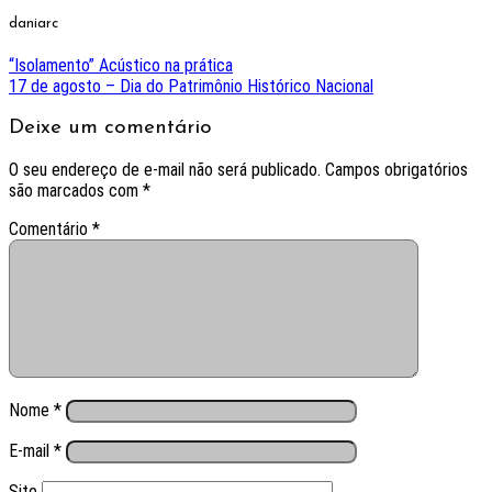
daniarc
“Isolamento” Acústico na prática
17 de agosto – Dia do Patrimônio Histórico Nacional
Deixe um comentário
O seu endereço de e-mail não será publicado.
Campos obrigatórios
são marcados com
*
Comentário
*
Nome
*
E-mail
*
Site