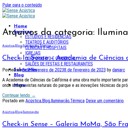
Pular para o conteúdo
Home
Arquivos da categoria:
Ilumin
Serviços
ESTÚDIOS E RESIDÊNCIAS
TEATROS E AUDITÓRIOS
Acústica
,
Blog
,
Iluminação
,
Térmica
CLÍNICAS E HOSPITAIS
IGREJAS
Check In Sense – Academia de Ciências d
CORPORATIVO E COMERCIAL
SALÕES DE FESTAS E RESTAURANTES
Posted on
8 de fevereiro de 2023
8 de fevereiro de 2023
by
daniarc
Sobre Nós
Blog
A Academia de Ciências da Califórnia é uma obra muito importante pa
onde integra vistas naturais do parque e as inovações técnicas da pró
Menu
Continuar lendo
→
Postado em
Acústica
,
Blog
,
Iluminação
,
Térmica
Deixe um comentário
Acústica
,
Blog
,
Iluminação
Check-in Sense – Galeria MoMa, São Fra