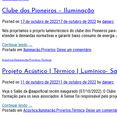
Clube dos Pioneiros – Iluminação
Posted on
17 de outubro de 2022
17 de outubro de 2022
by
daniarc
Nós projetamos o projeto luminotécnico do clube dos Pioneiros para 
atender à demandas normativas e garantir baixo consumo de energia. A
Continuar lendo
→
Postado em
Iluminação
,
Projetos
Deixe um comentário
Acústica
,
Iluminação
,
Projetos
,
Térmica
Projeto Acústico | Térmico | Lumínico- S
Posted on
11 de outubro de 2022
11 de outubro de 2022
by
daniarc
Veja o Salão da @aapioficial recém inaugurado (07/10/2022). O Clube
formação para os seus associados. A Sense foi responsável pelo proj
Continuar lendo
→
Postado em
Acústica
,
Iluminação
,
Projetos
,
Térmica
Deixe um comentár