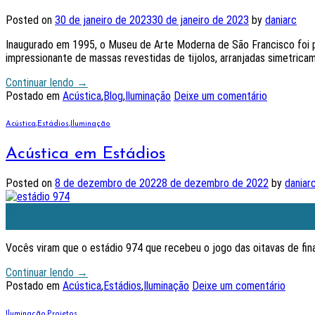
Posted on
30 de janeiro de 2023
30 de janeiro de 2023
by
daniarc
Inaugurado em 1995, o Museu de Arte Moderna de São Francisco foi p
impressionante de massas revestidas de tijolos, arranjadas simetricam
Continuar lendo
→
Postado em
Acústica
,
Blog
,
Iluminação
Deixe um comentário
Acústica
,
Estádios
,
Iluminação
Acústica em Estádios
Posted on
8 de dezembro de 2022
8 de dezembro de 2022
by
daniar
08
dez
Vocês viram que o estádio 974 que recebeu o jogo das oitavas de fina
Continuar lendo
→
Postado em
Acústica
,
Estádios
,
Iluminação
Deixe um comentário
Iluminação
,
Projetos