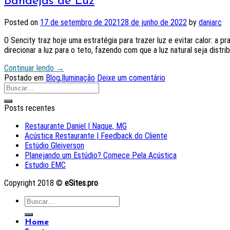
Bandejas de Luz
Posted on
17 de setembro de 2021
28 de junho de 2022
by
daniarc
O Sencity traz hoje uma estratégia para trazer luz e evitar calor: a pr
direcionar a luz para o teto, fazendo com que a luz natural seja dist
Continuar lendo
→
Postado em
Blog
,
Iluminação
Deixe um comentário
Posts recentes
Restaurante Daniel | Naque, MG
Acústica Restaurante | Feedback do Cliente
Estúdio Gleiverson
Planejando um Estúdio? Comece Pela Acústica
Estudio EMC
Copyright 2018 ©
eSites.pro
Home