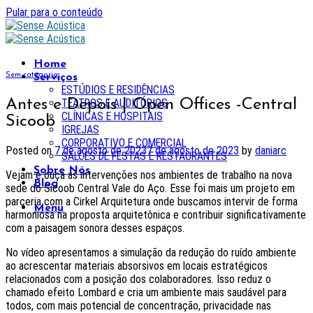
Pular para o conteúdo
Home
Sem categoria
Serviços
ESTÚDIOS E RESIDÊNCIAS
Antes e Depois | Open Offices -Central
TEATROS E AUDITÓRIOS
CLÍNICAS E HOSPITAIS
Sicoob
IGREJAS
CORPORATIVO E COMERCIAL
Posted on
7 de agosto de 2023
7 de agosto de 2023
by
daniarc
SALÕES DE FESTAS E RESTAURANTES
Sobre Nós
Vejam e ouça as intervenções nos ambientes de trabalho na nova
Blog
sede do Sicoob Central Vale do Aço. Esse foi mais um projeto em
parceria com a Cirkel Arquitetura onde buscamos intervir de forma
Menu
harmoniosa na proposta arquitetônica e contribuir significativamente
com a paisagem sonora desses espaços.
No vídeo apresentamos a simulação da redução do ruído ambiente
ao acrescentar materiais absorsivos em locais estratégicos
relacionados com a posição dos colaboradores. Isso reduz o
chamado efeito Lombard e cria um ambiente mais saudável para
todos, com mais potencial de concentração, privacidade nas