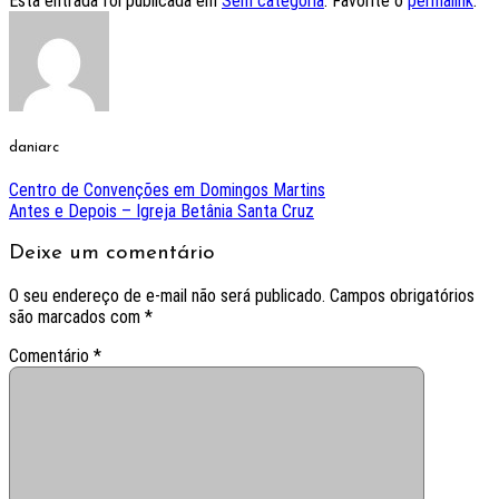
Esta entrada foi publicada em
Sem categoria
. Favorite o
permalink
.
daniarc
Centro de Convenções em Domingos Martins
Antes e Depois – Igreja Betânia Santa Cruz
Deixe um comentário
O seu endereço de e-mail não será publicado.
Campos obrigatórios
são marcados com
*
Comentário
*