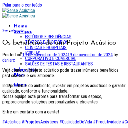
Pular para o conteúdo
Home
Sem categoria
Serviços
ESTÚDIOS E RESIDÊNCIAS
Os benefícios de um Projeto Acústico
TEATROS E AUDITÓRIOS
CLÍNICAS E HOSPITAIS
IGREJAS
Posted on
19 de novembro de 2024
19 de novembro de 2024
by
CORPORATIVO E COMERCIAL
daniarc
SALÕES DE FESTAS E RESTAURANTES
Veja como um projeto acústico pode trazer inúmeros benefícios
Sobre Nós
para sua vida e seu ambiente.
Blog
Independente do ambiente, investir em projetos acústicos é garantir
Menu
qualidade, conforto e funcionalidade.
Nossa equipe está pronta para transformar seu espaço,
proporcionando soluções personalizadas e eficientes.
Entre em contato com a gente!
#Acústica
#ProjetosAcústicos
#QualidadeDeVida
#Produtividade
#Co