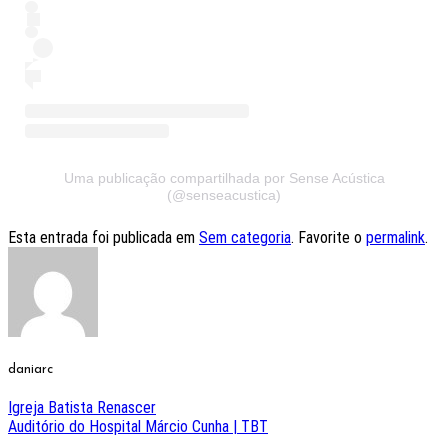
Uma publicação compartilhada por Sense Acústica
(@senseacustica)
Esta entrada foi publicada em
Sem categoria
. Favorite o
permalink
.
daniarc
Igreja Batista Renascer
Auditório do Hospital Márcio Cunha | TBT